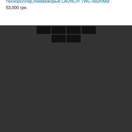
технороллер,пневмовзрыв LAUNCH TWC-682RMB
53,000
грн.